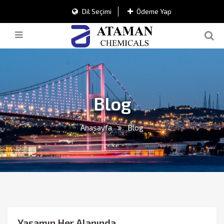
Dil Seçimi
Ödeme Yap
Blog
Anasayfa
Blog
Yaşamın Her Alanında