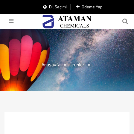
Dil Seçimi
Ödeme Yap
Anasayfa
Ürünler