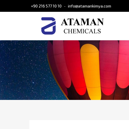
+90 216 577 10 10
info@atamankimya.com
-