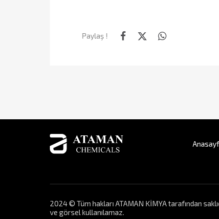
Paylaş !
Anasay
2024 © Tüm hakları ATAMAN KİMYA tarafından saklıdır. 
ve görsel kullanılamaz.