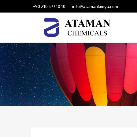
+90 216 577 10 10
info@atamankimya.com
-