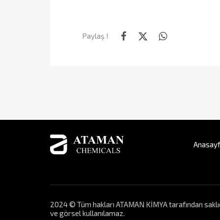
Paylaş !
Anasay
2024 © Tüm hakları ATAMAN KİMYA tarafından saklıdır. 
ve görsel kullanılamaz.