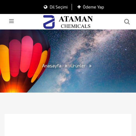
Dil Seçimi
Ödeme Yap
Anasayfa
Ürünler