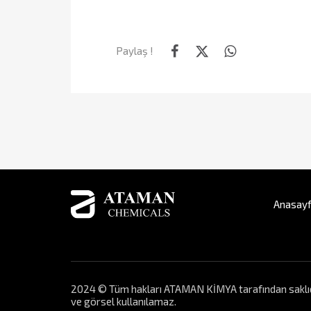
Paylaş !
Anasay
2024 © Tüm hakları ATAMAN KİMYA tarafından saklıdır. 
ve görsel kullanılamaz.