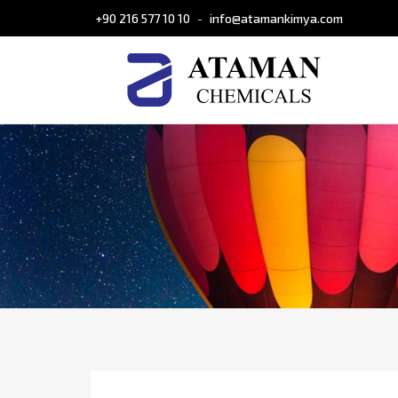
+90 216 577 10 10
info@atamankimya.com
-