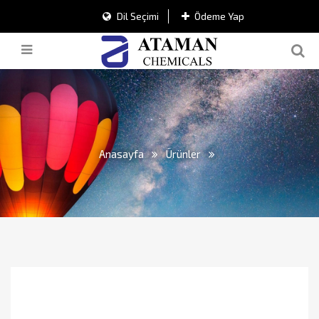
Dil Seçimi
Ödeme Yap
Anasayfa
Ürünler