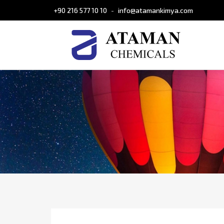
+90 216 577 10 10
info@atamankimya.com
-