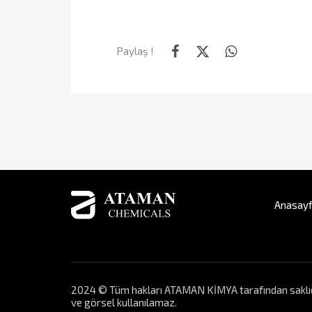
Paylaş !
Anasay
2024 © Tüm hakları ATAMAN KİMYA tarafından saklıdır. 
ve görsel kullanılamaz.