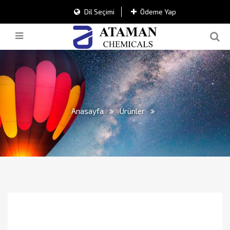
Dil Seçimi
Ödeme Yap
Anasayfa
Ürünler