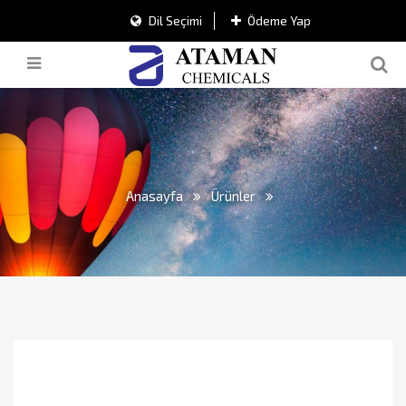
Dil Seçimi
Ödeme Yap
Anasayfa
Ürünler