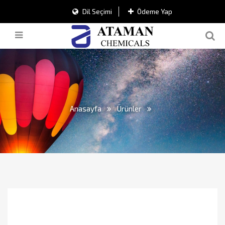
Dil Seçimi
Ödeme Yap
Anasayfa
Ürünler