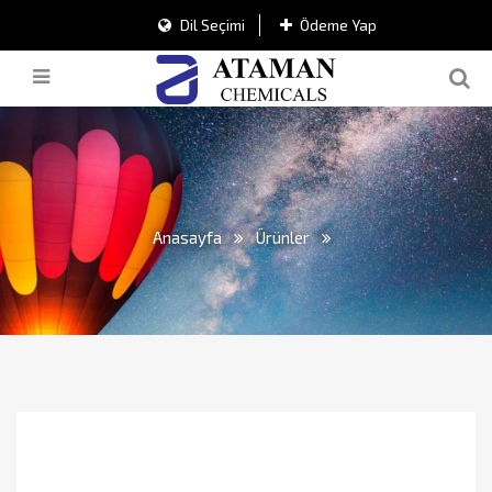
Dil Seçimi
Ödeme Yap
Anasayfa
Ürünler