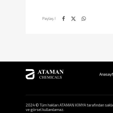
Paylaş !
Anasay
2024 © Tüm hakları ATAMAN KİMYA tarafından saklıdır. 
ve görsel kullanılamaz.