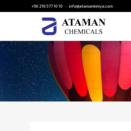
+90 216 577 10 10
info@atamankimya.com
-