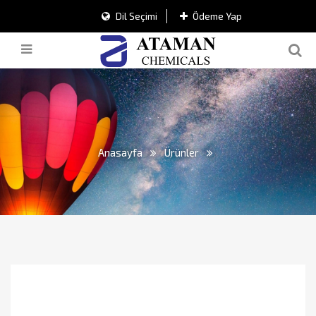
Dil Seçimi
Ödeme Yap
Anasayfa
Ürünler