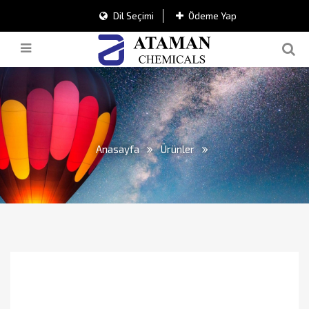
Dil Seçimi
Ödeme Yap
Anasayfa
Ürünler