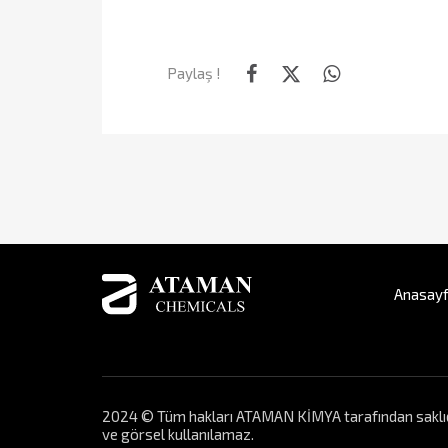
Paylaş !
Anasay
2024 © Tüm hakları ATAMAN KİMYA tarafından saklıdır. 
ve görsel kullanılamaz.