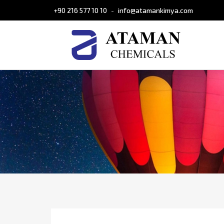
+90 216 577 10 10
info@atamankimya.com
-