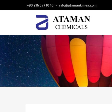
+90 216 577 10 10
info@atamankimya.com
-