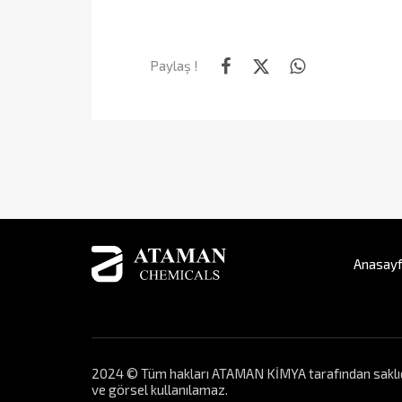
Paylaş !
Anasay
2024 © Tüm hakları ATAMAN KİMYA tarafından saklıdır. 
ve görsel kullanılamaz.