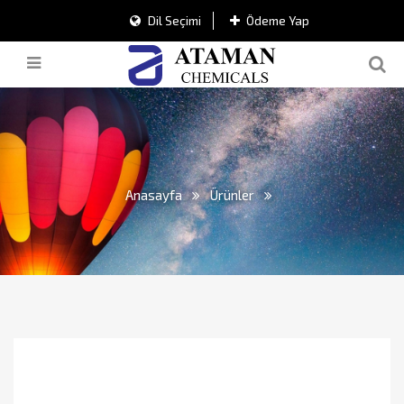
Dil Seçimi
Ödeme Yap
Anasayfa
Ürünler