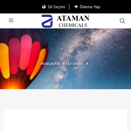
Dil Seçimi
Ödeme Yap
Anasayfa
Ürünler