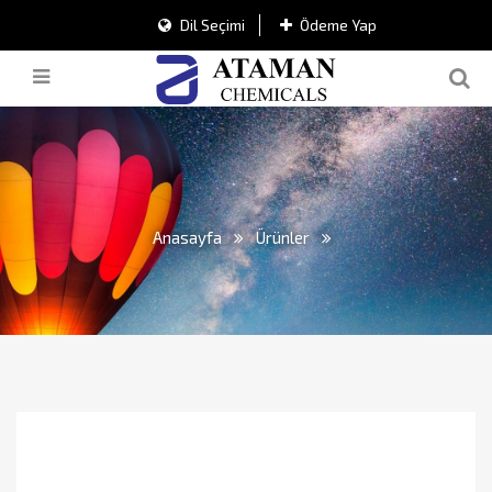
Dil Seçimi
Ödeme Yap
Anasayfa
Ürünler