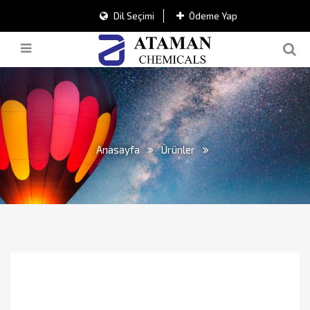
Dil Seçimi
Ödeme Yap
Anasayfa
Ürünler