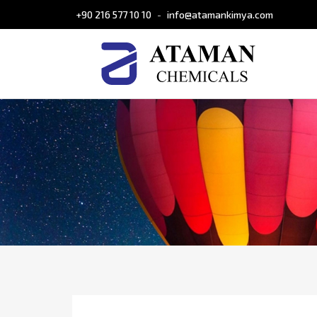
+90 216 577 10 10
info@atamankimya.com
-