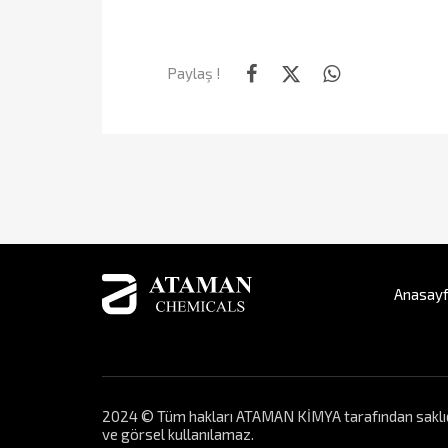
Paylaş !
Anasay
2024 © Tüm hakları ATAMAN KİMYA tarafından saklıdır. 
ve görsel kullanılamaz.