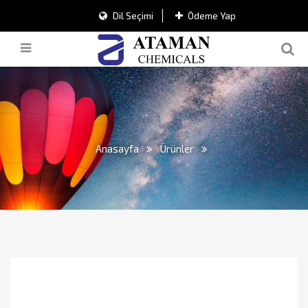
Dil Seçimi
Ödeme Yap
Anasayfa
Ürünler