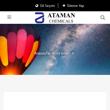
Dil Seçimi
Ödeme Yap
Anasayfa
Ürünler