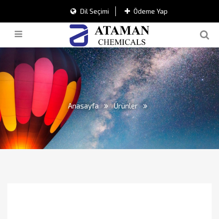
Dil Seçimi
Ödeme Yap
Anasayfa
Ürünler