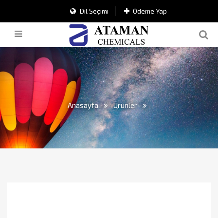
Dil Seçimi
Ödeme Yap
Anasayfa
Ürünler