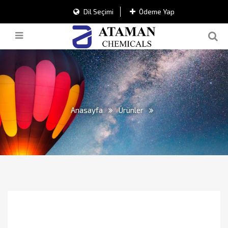
Dil Seçimi
Ödeme Yap
Anasayfa
Ürünler