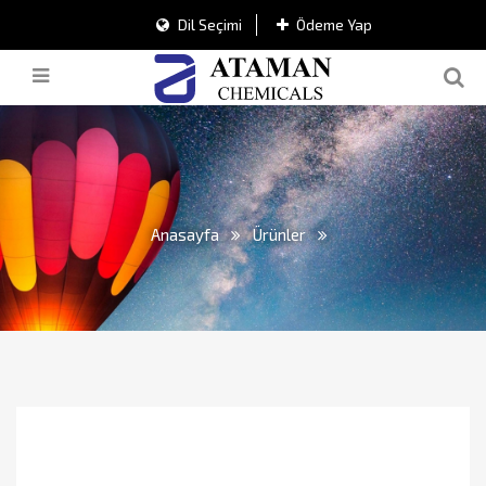
Dil Seçimi
Ödeme Yap
Anasayfa
Ürünler