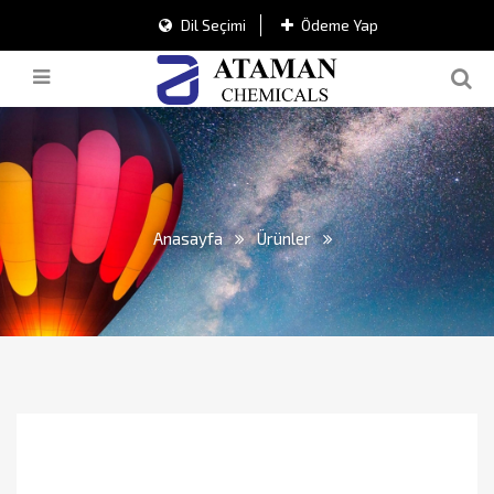
Dil Seçimi
Ödeme Yap
Anasayfa
Ürünler