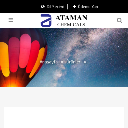
Dil Seçimi
Ödeme Yap
Anasayfa
Ürünler