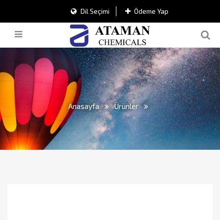
Dil Seçimi
Ödeme Yap
Anasayfa
Ürünler