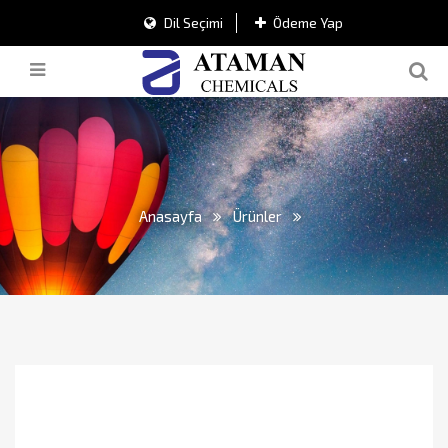
Dil Seçimi
Ödeme Yap
Anasayfa
Ürünler