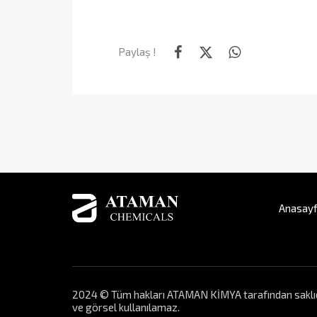
Paylaş !
Anasay
2024 © Tüm hakları ATAMAN KİMYA tarafından saklıdır. 
ve görsel kullanılamaz.