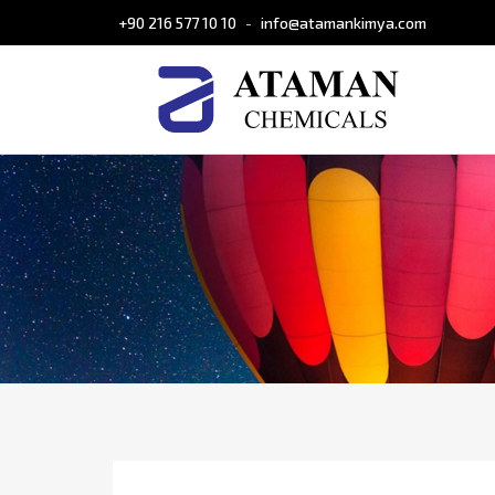
+90 216 577 10 10
info@atamankimya.com
-