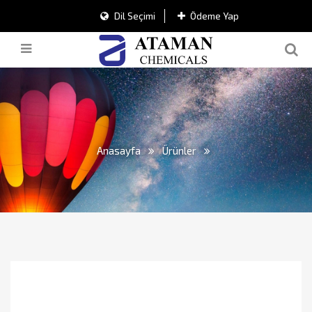
Dil Seçimi
Ödeme Yap
Anasayfa
Ürünler