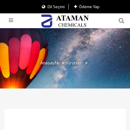
Dil Seçimi
Ödeme Yap
Anasayfa
Ürünler