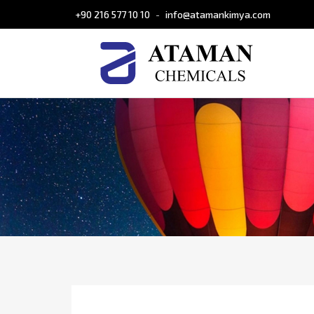
+90 216 577 10 10
info@atamankimya.com
-