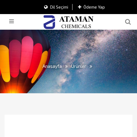
Dil Seçimi
Ödeme Yap
Anasayfa
Ürünler