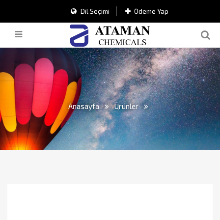
Dil Seçimi
Ödeme Yap
Anasayfa
Ürünler