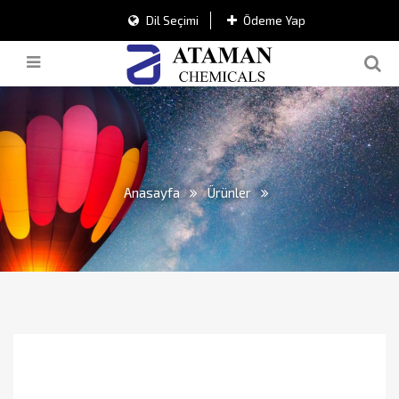
Dil Seçimi
Ödeme Yap
Anasayfa
Ürünler