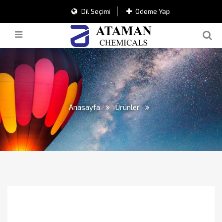
Dil Seçimi
Ödeme Yap
Anasayfa
Ürünler