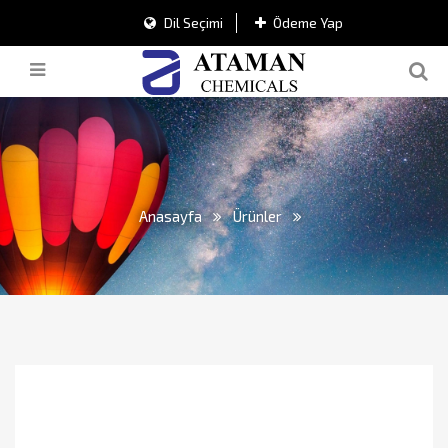
Dil Seçimi
Ödeme Yap
Anasayfa
Ürünler