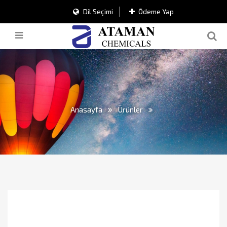
Dil Seçimi
Ödeme Yap
Anasayfa
Ürünler