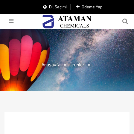
Dil Seçimi
Ödeme Yap
Anasayfa
Ürünler