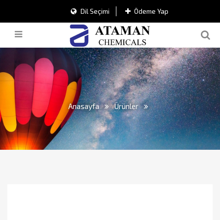
Dil Seçimi
Ödeme Yap
Anasayfa
Ürünler