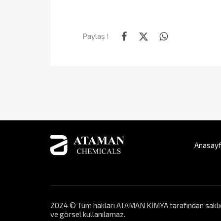
Paylaş !
Anasay
2024 © Tüm hakları ATAMAN KİMYA tarafından saklıdır. 
ve görsel kullanılamaz.