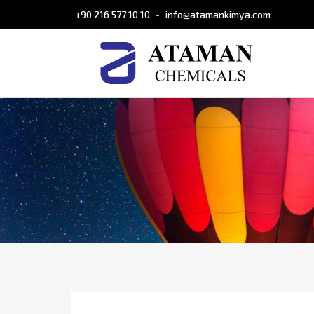
+90 216 577 10 10
info@atamankimya.com
-