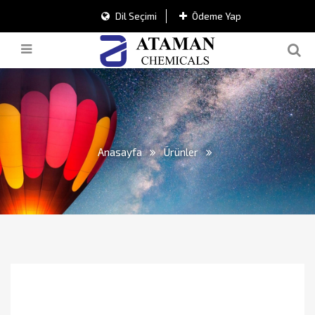
Dil Seçimi
Ödeme Yap
Anasayfa
Ürünler