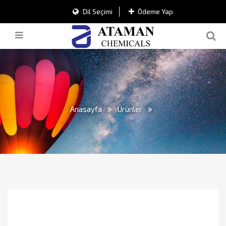
Dil Seçimi
Ödeme Yap
Anasayfa
Ürünler