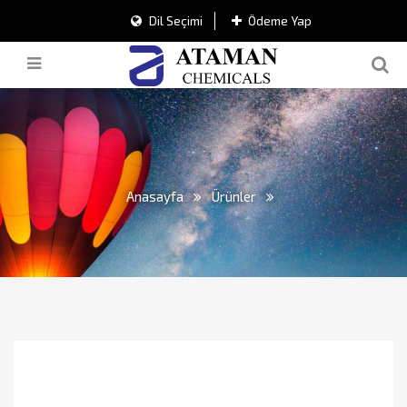
Dil Seçimi
Ödeme Yap
Anasayfa
Ürünler