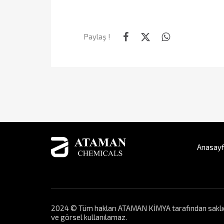
Paylaş !
Anasay
2024 © Tüm hakları ATAMAN KİMYA tarafından saklıdır. 
ve görsel kullanılamaz.