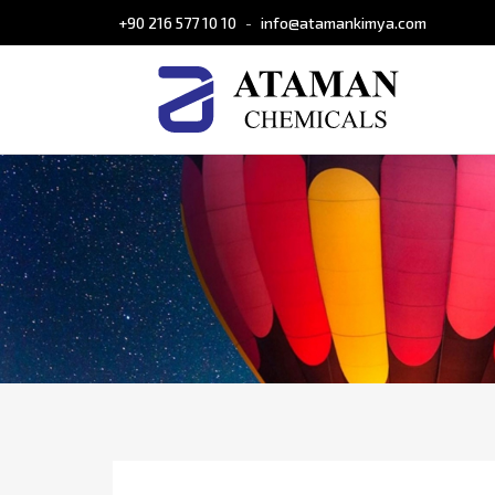
+90 216 577 10 10
info@atamankimya.com
-