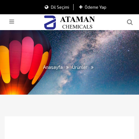
Dil Seçimi
Ödeme Yap
Anasayfa
Ürünler